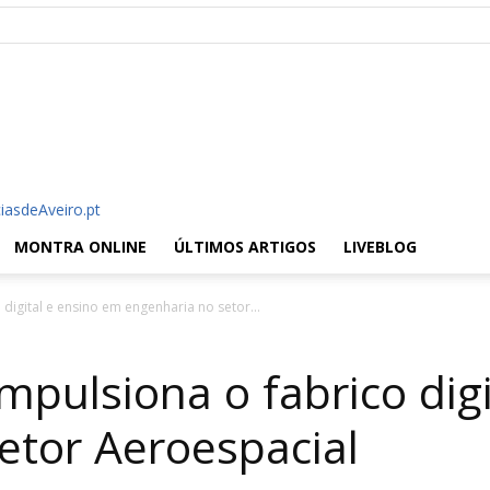
iasdeAveiro.pt
MONTRA ONLINE
ÚLTIMOS ARTIGOS
LIVEBLOG
digital e ensino em engenharia no setor...
mpulsiona o fabrico dig
etor Aeroespacial