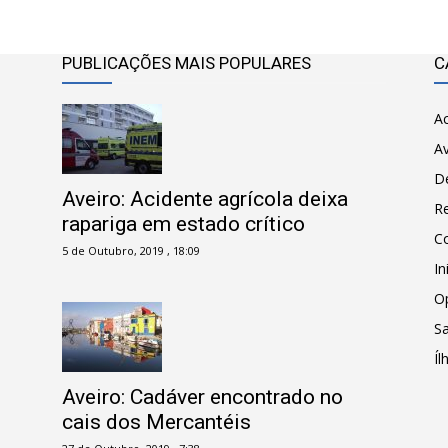
PUBLICAÇÕES MAIS POPULARES
C
Ac
Av
D
Aveiro: Acidente agrícola deixa
R
rapariga em estado crítico
C
5 de Outubro, 2019 , 18:09
In
O
Sa
Íl
Aveiro: Cadáver encontrado no
cais dos Mercantéis