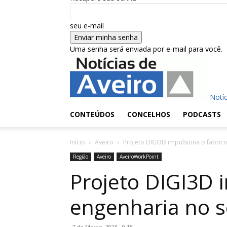
seu e-mail
Uma senha será enviada por e-mail para você.
Notíc
CONTEÚDOS
CONCELHOS
PODCASTS
Início
Aveiro
Projeto DIGI3D impulsiona o fabrico 
Região
Aveiro
AveiroWorkPoint
Projeto DIGI3D i
engenharia no s
7 de Março, 2025 , 0:15