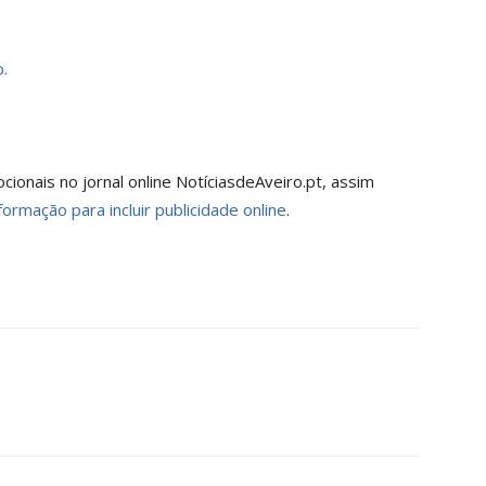
.
onais no jornal online NotíciasdeAveiro.pt, assim
formação para incluir publicidade online
.