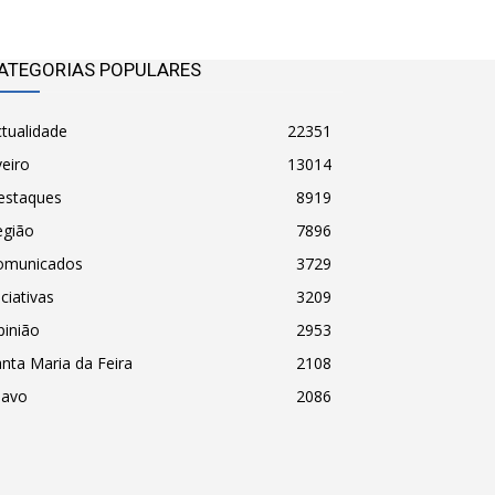
ATEGORIAS POPULARES
tualidade
22351
eiro
13014
estaques
8919
egião
7896
omunicados
3729
iciativas
3209
pinião
2953
nta Maria da Feira
2108
havo
2086