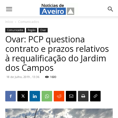
NotíciasdeAveiro.pt
Início
Comunicados
Comunicados
Região
Ovar
Ovar: PCP questiona
contrato e prazos relativos
à requalificação do Jardim
dos Campos
18 de Julho, 2019 , 13:36
1600