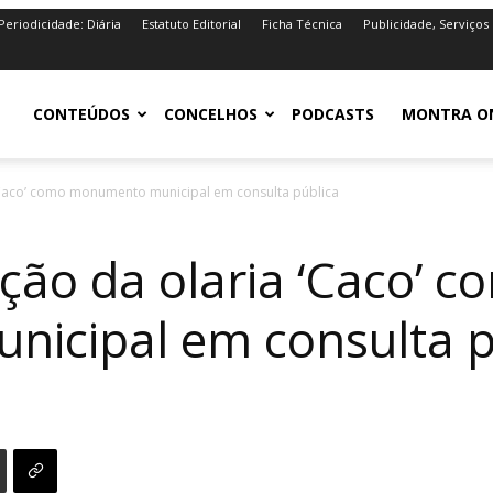
Periodicidade: Diária
Estatuto Editorial
Ficha Técnica
Publicidade, Serviços
iro.pt
CONTEÚDOS
CONCELHOS
PODCASTS
MONTRA O
 ‘Caco’ como monumento municipal em consulta pública
ação da olaria ‘Caco’ 
icipal em consulta p