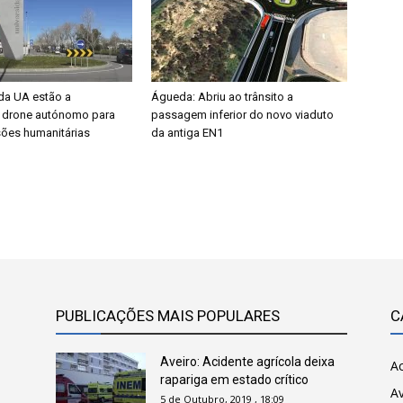
da UA estão a
Águeda: Abriu ao trânsito a
 drone autónomo para
passagem inferior do novo viaduto
sões humanitárias
da antiga EN1
PUBLICAÇÕES MAIS POPULARES
C
Aveiro: Acidente agrícola deixa
Ac
rapariga em estado crítico
Av
5 de Outubro, 2019 , 18:09