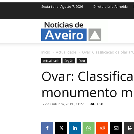
Sexta-feira, Agosto 7, 2026
Diretor: Júlio Almeida
NotíciasdeAve
Início
Actualidade
Ovar: Classificação da olaria
Actualidade
Região
Ovar
Ovar: Classific
monumento mun
7 de Outubro, 2019 , 11:22
3890