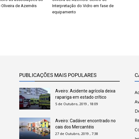
 Oliveira de Azeméis
Interpretação do Vidro em fase de
equipamento
PUBLICAÇÕES MAIS POPULARES
C
Aveiro: Acidente agrícola deixa
Ac
rapariga em estado crítico
Av
5 de Outubro, 2019 , 18:09
D
R
Aveiro: Cadáver encontrado no
cais dos Mercantéis
C
27 de Outubro, 2019 , 7:38
In