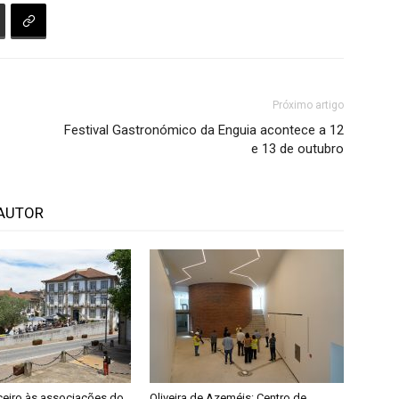
Próximo artigo
Festival Gastronómico da Enguia acontece a 12
e 13 de outubro
AUTOR
ceiro às associações do
Oliveira de Azeméis: Centro de