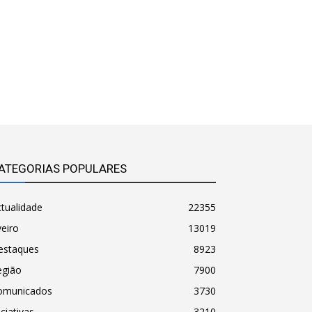
ATEGORIAS POPULARES
tualidade
22355
eiro
13019
estaques
8923
egião
7900
omunicados
3730
iciativas
3210