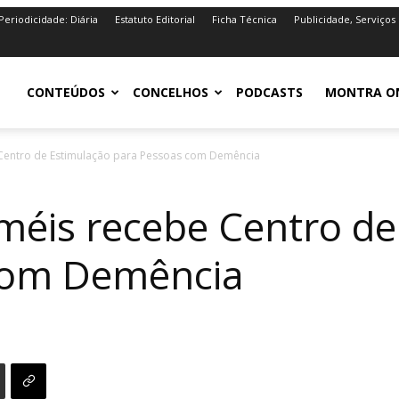
Periodicidade: Diária
Estatuto Editorial
Ficha Técnica
Publicidade, Serviços
iro.pt
CONTEÚDOS
CONCELHOS
PODCASTS
MONTRA O
 Centro de Estimulação para Pessoas com Demência
eméis recebe Centro d
com Demência