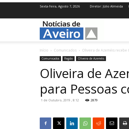
Sexta-feira, Agosto 7, 2026
Diretor: Júlio Almeida
NotíciasdeAve
Início
Comunicados
Oliveira de Azeméis recebe
Comunicados
Região
Oliveira de Azeméis
Oliveira de Az
para Pessoas 
1 de Outubro, 2019 , 8:12
2879