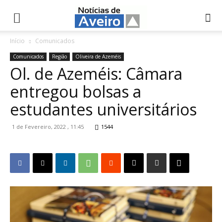
NotíciasdeAveiro.pt
Início
Comunicados
Comunicados
Região
Oliveira de Azeméis
Ol. de Azeméis: Câmara
entregou bolsas a
estudantes universitários
1 de Fevereiro, 2022 , 11:45
1544