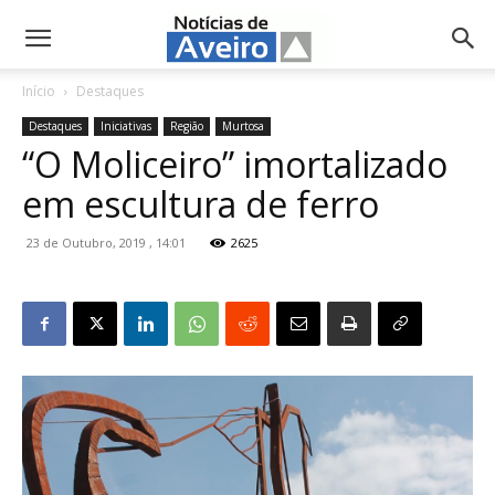
NotíciasdeAveiro.pt
Início
Destaques
Destaques
Iniciativas
Região
Murtosa
“O Moliceiro” imortalizado
em escultura de ferro
23 de Outubro, 2019 , 14:01
2625