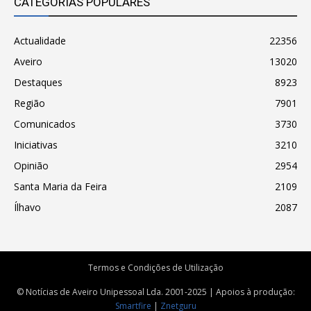
CATEGORIAS POPULARES
Actualidade
22356
Aveiro
13020
Destaques
8923
Região
7901
Comunicados
3730
Iniciativas
3210
Opinião
2954
Santa Maria da Feira
2109
Ílhavo
2087
Termos e Condições de Utilização
© Notícias de Aveiro Unipessoal Lda. 2001-2025 | Apoios à produção:
Smartfire
|
Znetguru