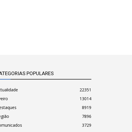
ATEGORIAS POPULARES
tualidade
22351
eiro
13014
estaques
8919
egião
7896
omunicados
3729