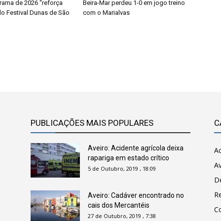
grama de 2026 “reforça
Beira-Mar perdeu 1-0 em jogo treino
do Festival Dunas de São
com o Marialvas
PUBLICAÇÕES MAIS POPULARES
C
Aveiro: Acidente agrícola deixa
Ac
rapariga em estado crítico
Av
5 de Outubro, 2019 , 18:09
D
R
Aveiro: Cadáver encontrado no
cais dos Mercantéis
C
27 de Outubro, 2019 , 7:38