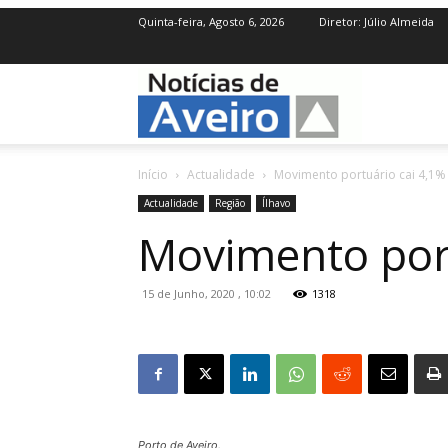
Quinta-feira, Agosto 6, 2026
Diretor: Júlio Almeida
NotíciasdeAve
Início
Actualidade
Movimento portuário cai 4,1% 
Actualidade
Região
Ílhavo
Movimento port
15 de Junho, 2020 , 10:02
1318
Porto de Aveiro.