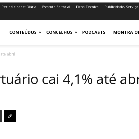
Periodicidade: Diária
Estatuto Editorial
Ficha Técnica
Publicidade, Serviço
iro.pt
CONTEÚDOS
CONCELHOS
PODCASTS
MONTRA O
até abril
uário cai 4,1% até abr