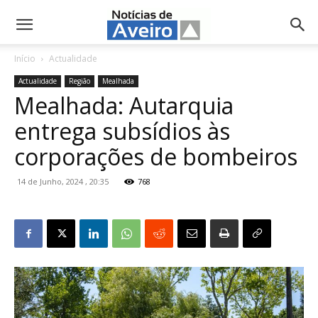
NotíciasdeAveiro.pt
Início
Actualidade
Actualidade
Região
Mealhada
Mealhada: Autarquia
entrega subsídios às
corporações de bombeiros
14 de Junho, 2024 , 20:35
768