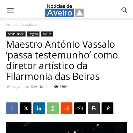
NotíciasdeAveiro.pt
Início
Actualidade
Actualidade
Região
Aveiro
Maestro António Vassalo
‘passa testemunho’ como
diretor artístico da
Filarmonia das Beiras
29 de Janeiro, 2024 , 18:12
1609