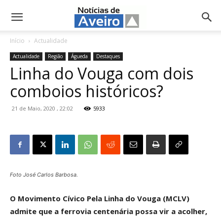
NotíciasdeAveiro.pt
Início
Actualidade
Actualidade
Região
Águeda
Destaques
Linha do Vouga com dois
comboios históricos?
21 de Maio, 2020 , 22:02
5933
Foto José Carlos Barbosa.
O Movimento Cívico Pela Linha do Vouga (MCLV)
admite que a ferrovia centenária possa vir a acolher,