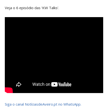
Veja o 6 episódio das ‘KW Talks’.
Siga o canal NotíciasdeAveiro.pt no WhatsApp.