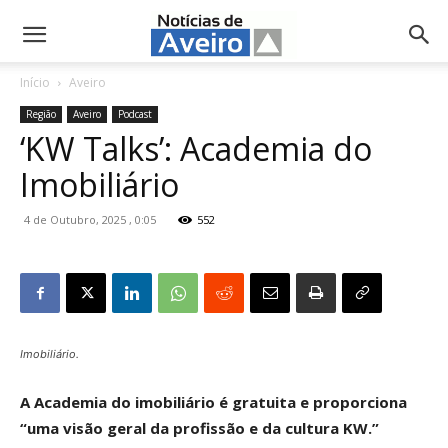
NotíciasdeAveiro.pt
Início
Aveiro
Região
Aveiro
Podcast
‘KW Talks’: Academia do
Imobiliário
4 de Outubro, 2025 , 0:05
552
Imobiliário.
A Academia do imobiliário é gratuita e proporciona
“uma visão geral da profissão e da cultura KW.”