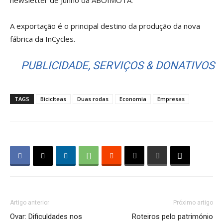
newsletter de Junho da ABOIMOTA.
A exportação é o principal destino da produção da nova
fábrica da InCycles.
PUBLICIDADE, SERVIÇOS & DONATIVOS
TAGS
Biciclteas
Duas rodas
Economia
Empresas
Artigo anterior
Próximo artigo
Ovar: Dificuldades nos
Roteiros pelo património