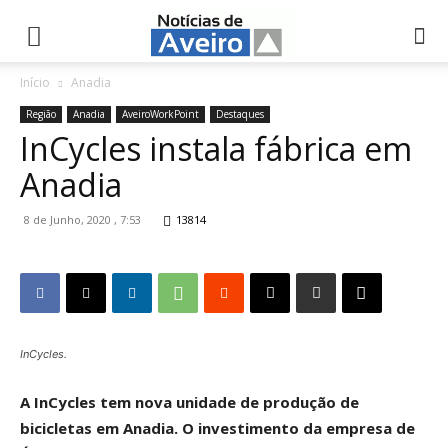
NotíciasdeAveiro.pt
Início
Anadia
Região
Anadia
AveiroWorkPoint
Destaques
InCycles instala fábrica em
Anadia
8 de Junho, 2020 , 7:53
13814
InCycles.
A InCycles tem nova unidade de produção de
bicicletas em Anadia. O investimento da empresa de