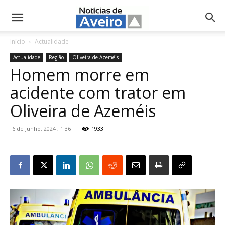
NotíciasdeAveiro.pt
Início
Actualidade
Actualidade
Região
Oliveira de Azeméis
Homem morre em
acidente com trator em
Oliveira de Azeméis
6 de Junho, 2024 , 1:36
1933