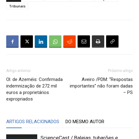
Tribunais
Artigo anterior
Próximo artigo
Ol. de Azeméis: Confirmada
Aveiro /PDM: “Respostas
indemnização de 272 mil
importantes” não foram dadas
euros a proprietários
– PS
expropriados
ARTIGOS RELACIONADOS
DO MESMO AUTOR
ScienceCast / Baleias, tubarões e