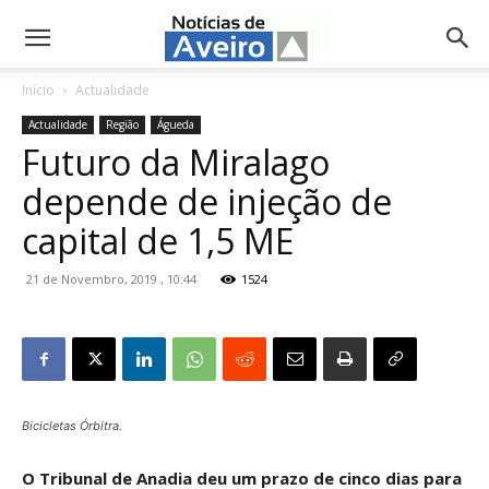
NotíciasdeAveiro.pt
Início
Actualidade
Actualidade
Região
Águeda
Futuro da Miralago
depende de injeção de
capital de 1,5 ME
21 de Novembro, 2019 , 10:44
1524
Bicicletas Órbitra.
O Tribunal de Anadia deu um prazo de cinco dias para