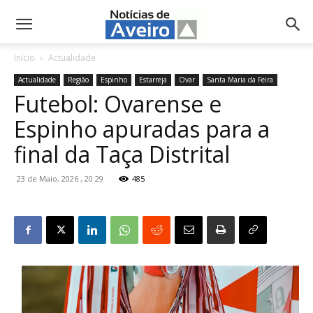
NotíciasdeAveiro.pt
Início
Actualidade
Actualidade
Região
Espinho
Estarreja
Ovar
Santa Maria da Feira
Futebol: Ovarense e
Espinho apuradas para a
final da Taça Distrital
23 de Maio, 2026 , 20:29
485