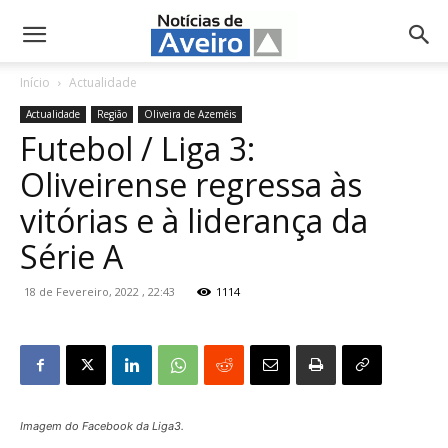
NotíciasdeAveiro.pt
Início
Actualidade
Actualidade
Região
Oliveira de Azeméis
Futebol / Liga 3:
Oliveirense regressa às
vitórias e à liderança da
Série A
18 de Fevereiro, 2022 , 22:43
1114
Imagem do Facebook da Liga3.