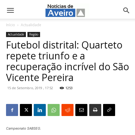
NotíciasdeAveiro.pt
Início
Actualidade
Actualidade
Região
Futebol distrital: Quarteto
repete triunfo e a
recuperação incrível do São
Vicente Pereira
15 de Setembro, 2019 , 17:52
1253
Campeonato SABSEG.