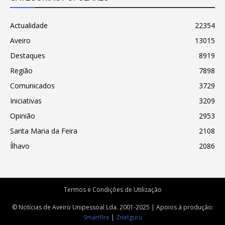
Actualidade
22354
Aveiro
13015
Destaques
8919
Região
7898
Comunicados
3729
Iniciativas
3209
Opinião
2953
Santa Maria da Feira
2108
Ílhavo
2086
Termos e Condições de Utilização
© Notícias de Aveiro Unipessoal Lda. 2001-2025 | Apoios à produção:
Smartfire
|
Znetguru