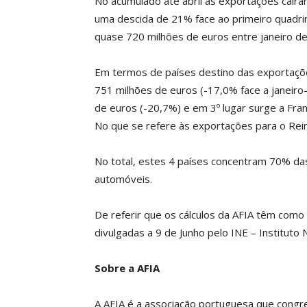
No acumulado até abril as exportações caíra
uma descida de 21% face ao primeiro quadri
quase 720 milhões de euros entre janeiro de
Em termos de países destino das exportaçõ
751 milhões de euros (-17,0% face a janeiro
de euros (-20,7%) e em 3º lugar surge a Fra
No que se refere às exportações para o Rein
No total, estes 4 países concentram 70% d
automóveis.
De referir que os cálculos da AFIA têm como
divulgadas a 9 de Junho pelo INE – Instituto N
Sobre a AFIA
A AFIA é a associação portuguesa que congre