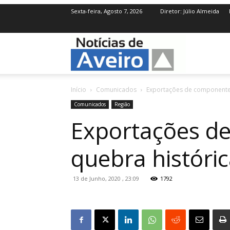
Sexta-feira, Agosto 7, 2026
Diretor: Júlio Almeida
NotíciasdeAve
Início
Comunicados
Exportações de componentes
Comunicados
Região
Exportações d
quebra históri
13 de Junho, 2020 , 23:09
1792