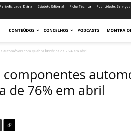
Periodicidade: Diária
Estatuto Editorial
Ficha Técnica
Publicidade, Serviços
iro.pt
CONTEÚDOS
CONCELHOS
PODCASTS
MONTRA O
 automóveis com quebra histórica de 76% em abril
e componentes autom
ca de 76% em abril