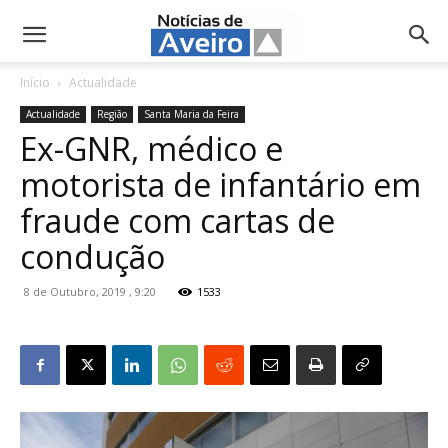
NotíciasdeAveiro.pt
Início
Actualidade
Actualidade
Região
Santa Maria da Feira
Ex-GNR, médico e
motorista de infantário em
fraude com cartas de
condução
8 de Outubro, 2019 , 9:20
1533