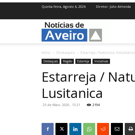
Quinta-feira, Agosto 6, 2026
Diretor: Júlio Almeida
NotíciasdeAve
Início
Destaques
Estarreja / Natureza: Voluntário
Destaques
Região
Estarreja
Iniciativas
Estarreja / Nat
Lusitanica
25 de Maio, 2020 , 13:21
2194