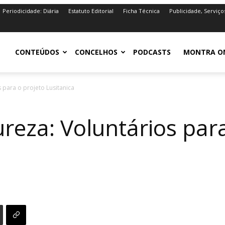
Periodicidade: Diária
Estatuto Editorial
Ficha Técnica
Publicidade, Serviço
iro.pt
CONTEÚDOS
CONCELHOS
PODCASTS
MONTRA O
s para o projeto Lusitanica
ureza: Voluntários par