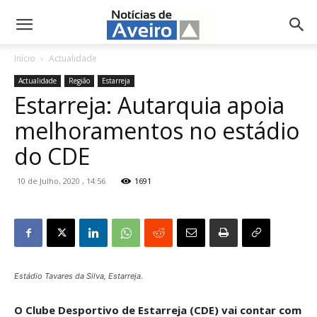
NotíciasdeAveiro.pt
Início
Actualidade
Actualidade
Região
Estarreja
Estarreja: Autarquia apoia
melhoramentos no estádio
do CDE
10 de Julho, 2020 , 14:56
1691
Estádio Tavares da Silva, Estarreja.
O Clube Desportivo de Estarreja (CDE) vai contar com