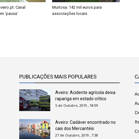
eiro.pt: Canal
Murtosa: 142 mil euros para
em ‘pausa’
associações locais
PUBLICAÇÕES MAIS POPULARES
C
Aveiro: Acidente agrícola deixa
Ac
rapariga em estado crítico
Av
5 de Outubro, 2019 , 18:09
D
R
Aveiro: Cadáver encontrado no
cais dos Mercantéis
C
27 de Outubro, 2019 , 7:38