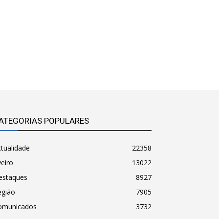
ATEGORIAS POPULARES
tualidade
22358
eiro
13022
estaques
8927
egião
7905
omunicados
3732