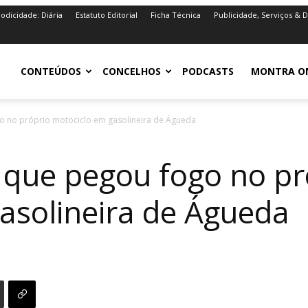
iodicidade: Diária
Estatuto Editorial
Ficha Técnica
Publicidade, Serviços & 
iro.pt
CONTEÚDOS
CONCELHOS
PODCASTS
MONTRA O
 no próprio motociclo em gasolineira de Águeda
que pegou fogo no pr
asolineira de Águeda