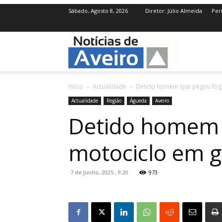
Sábado, Agosto 8, 2026
Diretor: Júlio Almeida
Per
NotíciasdeAve
Início
Actualidade
Detido homem que pegou fogo
Actualidade
Região
Águeda
Aveiro
Detido homem 
motociclo em g
7 de Junho, 2025 , 9:20
973