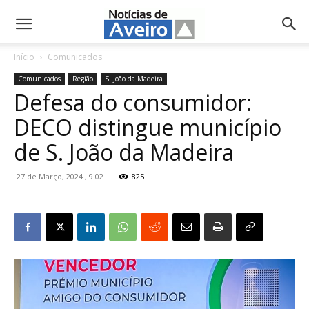
NotíciasdeAveiro.pt
Início
Comunicados
Comunicados
Região
S. João da Madeira
Defesa do consumidor:
DECO distingue município
de S. João da Madeira
27 de Março, 2024 , 9:02
825