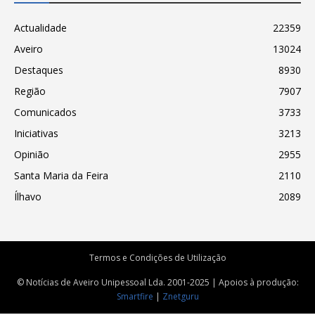
Actualidade
22359
Aveiro
13024
Destaques
8930
Região
7907
Comunicados
3733
Iniciativas
3213
Opinião
2955
Santa Maria da Feira
2110
Ílhavo
2089
Termos e Condições de Utilização
© Notícias de Aveiro Unipessoal Lda. 2001-2025 | Apoios à produção:
Smartfire
|
Znetguru