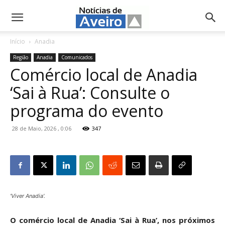
NotíciasdeAveiro.pt
Início
Anadia
Região
Anadia
Comunicados
Comércio local de Anadia
‘Sai à Rua’: Consulte o
programa do evento
28 de Maio, 2026 , 0:06
347
'Viver Anadia'.
O comércio local de Anadia ‘Sai à Rua’, nos próximos