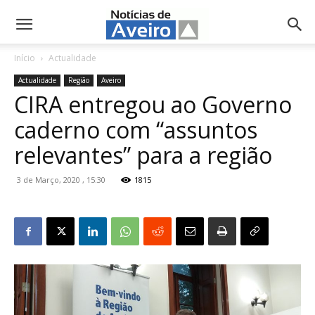
NotíciasdeAveiro.pt
Início
Actualidade
Actualidade
Região
Aveiro
CIRA entregou ao Governo
caderno com “assuntos
relevantes” para a região
3 de Março, 2020 , 15:30
1815