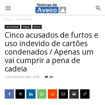
NotíciasdeAveiro.pt
Início
Actualidade
Actualidade
Região
Aveiro
Cinco acusados de furtos e
uso indevido de cartões
condenados / Apenas um
vai cumprir a pena de
cadeia
6 de Fevereiro, 2025 , 20:00
680