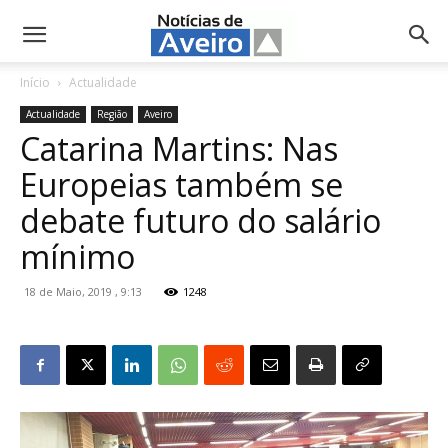
NotíciasdeAveiro.pt
Início
Actualidade
Actualidade
Região
Aveiro
Catarina Martins: Nas
Europeias também se
debate futuro do salário
mínimo
18 de Maio, 2019 , 9:13
1248