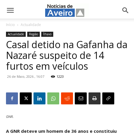
NotíciasdeAveiro.pt
Início
Actualidade
Actualidade
Região
Ílhavo
Casal detido na Gafanha da
Nazaré suspeito de 14
furtos em veículos
26 de Maio, 2026 , 16:07
1223
GNR.
A GNR deteve um homem de 36 anos e constituiu