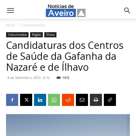
NotíciasdeAveiro.pt
Início
Comunicados
Comunicados
Região
Ílhavo
Candidaturas dos Centros
de Saúde da Gafanha da
Nazaré e de Ílhavo
4 de Setembro, 2023 , 8:12
1472