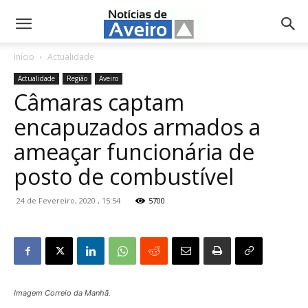
NotíciasdeAveiro.pt
Início
Actualidade
Actualidade
Região
Aveiro
Câmaras captam
encapuzados armados a
ameaçar funcionária de
posto de combustível
24 de Fevereiro, 2020 , 15:54
5700
Imagem Correio da Manhã.