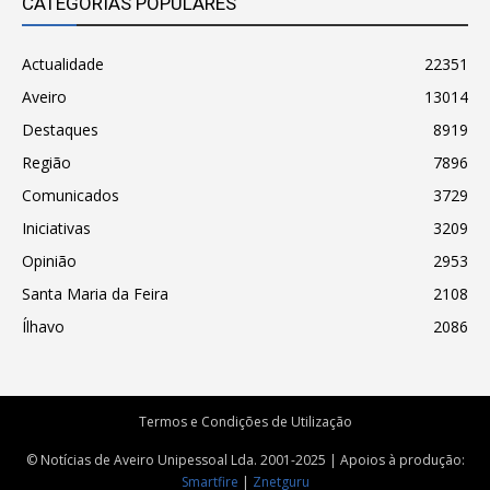
CATEGORIAS POPULARES
Actualidade
22351
Aveiro
13014
Destaques
8919
Região
7896
Comunicados
3729
Iniciativas
3209
Opinião
2953
Santa Maria da Feira
2108
Ílhavo
2086
Termos e Condições de Utilização
© Notícias de Aveiro Unipessoal Lda. 2001-2025 | Apoios à produção:
Smartfire
|
Znetguru