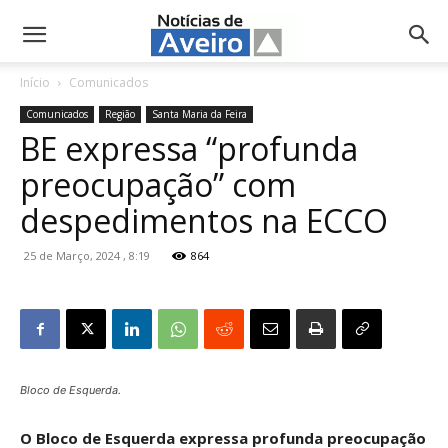
NotíciasdeAveiro.pt
Início
Comunicados
Comunicados
Região
Santa Maria da Feira
BE expressa “profunda
preocupação” com
despedimentos na ECCO
25 de Março, 2024 , 8:19
864
Bloco de Esquerda.
O Bloco de Esquerda expressa profunda preocupação