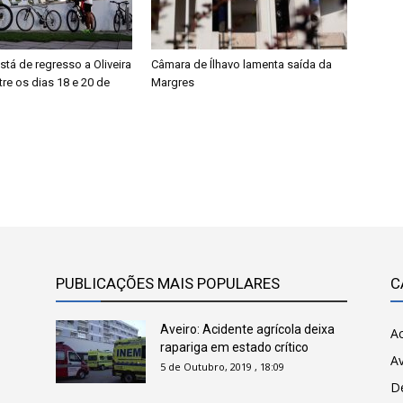
tá de regresso a Oliveira
Câmara de Ílhavo lamenta saída da
tre os dias 18 e 20 de
Margres
PUBLICAÇÕES MAIS POPULARES
C
Aveiro: Acidente agrícola deixa
Ac
rapariga em estado crítico
Av
5 de Outubro, 2019 , 18:09
D