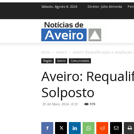
Sábado, Agosto 8, 2026
Diretor: Júlio Almeida
Per
NotíciasdeAve
Início
Aveiro
Aveiro: Requalificação e ampliação
Região
Aveiro
Comunicados
Aveiro: Requali
Solposto
20 de Maio, 2024 , 8:33
919