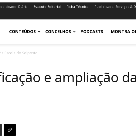
iodicidade: Diária
Estatuto Editorial
Ficha Técnica
Publicidade, Serviços & 
iro.pt
CONTEÚDOS
CONCELHOS
PODCASTS
MONTRA O
 da Escola do Solposto
ficação e ampliação d