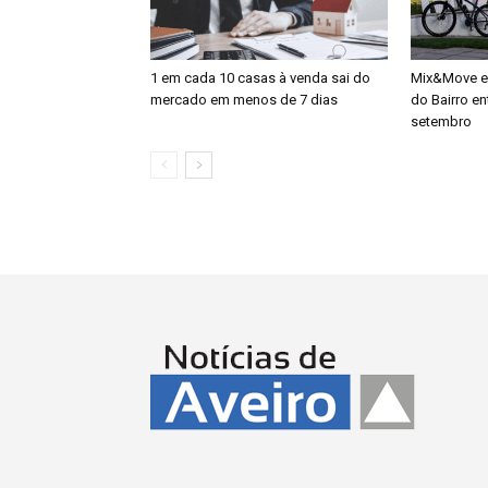
1 em cada 10 casas à venda sai do
Mix&Move es
mercado em menos de 7 dias
do Bairro en
setembro