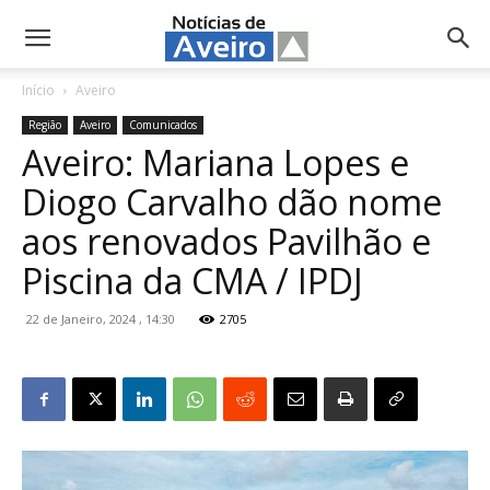
NotíciasdeAveiro.pt
Início
Aveiro
Região
Aveiro
Comunicados
Aveiro: Mariana Lopes e
Diogo Carvalho dão nome
aos renovados Pavilhão e
Piscina da CMA / IPDJ
22 de Janeiro, 2024 , 14:30
2705