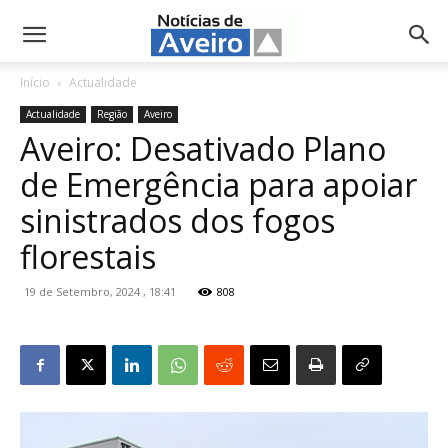
NotíciasdeAveiro.pt
Início
Actualidade
Actualidade
Região
Aveiro
Aveiro: Desativado Plano
de Emergência para apoiar
sinistrados dos fogos
florestais
19 de Setembro, 2024 , 18:41
808