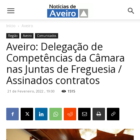
NotíciasdeAveiro.pt
Início
Aveiro
Região
Aveiro
Comunicados
Aveiro: Delegação de
Competências da Câmara
nas Juntas de Freguesia /
Assinados contratos
21 de Fevereiro, 2022 , 19:00
1515