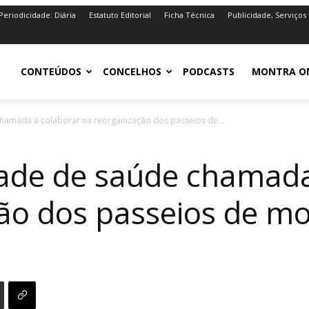
Periodicidade: Diária
Estatuto Editorial
Ficha Técnica
Publicidade, Serviços
iro.pt
CONTEÚDOS
CONCELHOS
PODCASTS
MONTRA O
chamada a colaborar na reorganização dos passeios de...
dade de saúde chamada
ão dos passeios de mol