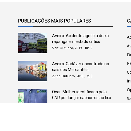
PUBLICAÇÕES MAIS POPULARES
C
Aveiro: Acidente agrícola deixa
Ac
rapariga em estado crítico
Av
5 de Outubro, 2019 , 18:09
D
R
Aveiro: Cadáver encontrado no
cais dos Mercantéis
C
27 de Outubro, 2019 , 7:38
In
O
Ovar: Mulher identificada pela
GNR por lançar cachorros ao lixo
Sa
6 de Maio, 2020 , 10:14
Íl