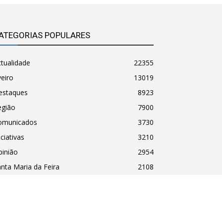
ATEGORIAS POPULARES
tualidade
22355
eiro
13019
estaques
8923
egião
7900
omunicados
3730
iciativas
3210
pinião
2954
nta Maria da Feira
2108
havo
2087