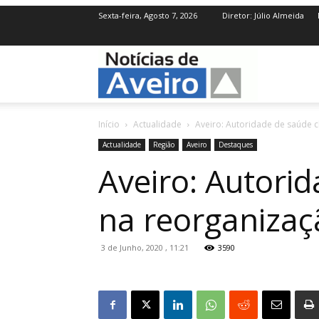
Sexta-feira, Agosto 7, 2026
Diretor: Júlio Almeida
NotíciasdeAve
Início
Actualidade
Aveiro: Autoridade de saúde 
Actualidade
Região
Aveiro
Destaques
Aveiro: Autori
na reorganizaç
3 de Junho, 2020 , 11:21
3590