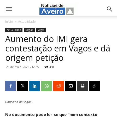
NotíciasdeAveiro.pt
Início
Actualidade
Actualidade
Região
Vagos
Aumento do IMI gera
contestação em Vagos e dá
origem petição
23 de Maio, 2026 , 12:25
338
Concelho de Vagos.
No documento pode ler-se que “num contexto