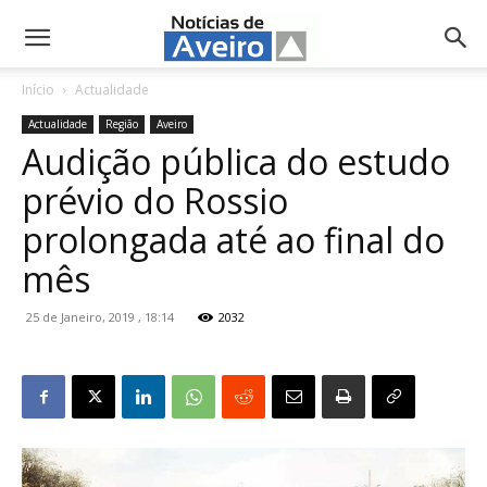
NotíciasdeAveiro.pt
Início
Actualidade
Actualidade
Região
Aveiro
Audição pública do estudo
prévio do Rossio
prolongada até ao final do
mês
25 de Janeiro, 2019 , 18:14
2032