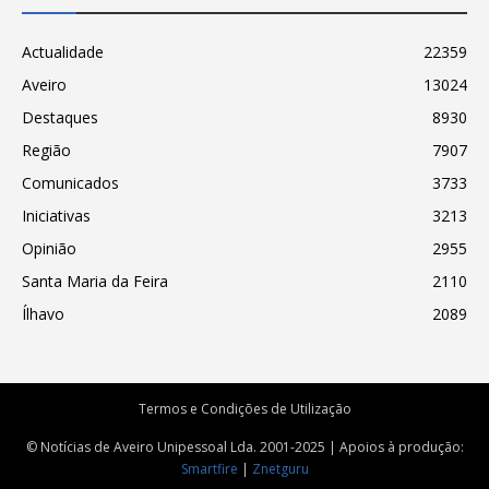
Actualidade
22359
Aveiro
13024
Destaques
8930
Região
7907
Comunicados
3733
Iniciativas
3213
Opinião
2955
Santa Maria da Feira
2110
Ílhavo
2089
Termos e Condições de Utilização
© Notícias de Aveiro Unipessoal Lda. 2001-2025 | Apoios à produção:
Smartfire
|
Znetguru