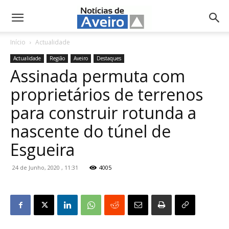
NotíciasdeAveiro.pt
Início
Actualidade
Actualidade
Região
Aveiro
Destaques
Assinada permuta com
proprietários de terrenos
para construir rotunda a
nascente do túnel de
Esgueira
24 de Junho, 2020 , 11:31
4005