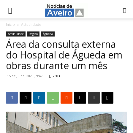
NotíciasdeAveiro.pt
Início
Actualidade
Actualidade
Região
Águeda
Área da consulta externa
do Hospital de Águeda em
obras durante um mês
15 de Julho, 2020 , 9:47
2303