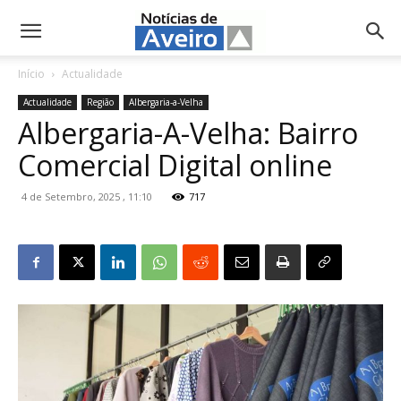
NotíciasdeAveiro.pt
Início
Actualidade
Actualidade
Região
Albergaria-a-Velha
Albergaria-A-Velha: Bairro
Comercial Digital online
4 de Setembro, 2025 , 11:10
717