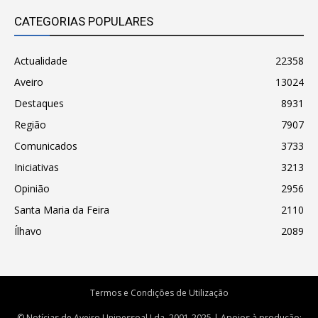
CATEGORIAS POPULARES
Actualidade
22358
Aveiro
13024
Destaques
8931
Região
7907
Comunicados
3733
Iniciativas
3213
Opinião
2956
Santa Maria da Feira
2110
Ílhavo
2089
Termos e Condições de Utilização
© Notícias de Aveiro Unipessoal Lda. 2001-2025 | Apoios à produção: