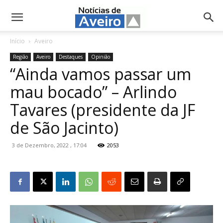
NotíciasdeAveiro.pt
Início
Aveiro
Região
Aveiro
Destaques
Opinião
“Ainda vamos passar um
mau bocado” – Arlindo
Tavares (presidente da JF
de São Jacinto)
3 de Dezembro, 2022 , 17:04
2053