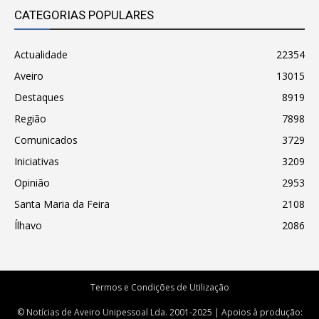
CATEGORIAS POPULARES
Actualidade
22354
Aveiro
13015
Destaques
8919
Região
7898
Comunicados
3729
Iniciativas
3209
Opinião
2953
Santa Maria da Feira
2108
Ílhavo
2086
Termos e Condições de Utilização
© Notícias de Aveiro Unipessoal Lda. 2001-2025 | Apoios à produção: