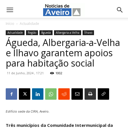
NotíciasdeAveiro.pt
Início
Actualidade
Actualidade
Região
Águeda
Albergaria-a-Velha
Ílhavo
Águeda, Albergaria-a-Velha
e Ílhavo garantem apoios
para habitação social
11 de Junho, 2024 , 17:21
1002
Edifício sede da CIRA, Aveiro.
Três municípios da Comunidade Intermunicipal da