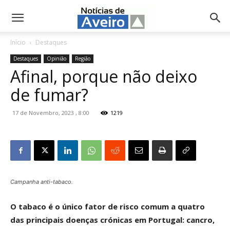
NotíciasdeAveiro.pt
Início
Destaques
Destaques
Opinião
Região
Afinal, porque não deixo
de fumar?
17 de Novembro, 2023 , 8:00
1219
Campanha anti-tabaco.
O tabaco é o único fator de risco comum a quatro
das principais doenças crónicas em Portugal: cancro,