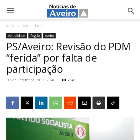
NotíciasdeAveiro.pt
Início
Actualidade
Actualidade
Região
Aveiro
PS/Aveiro: Revisão do PDM
“ferida” por falta de
participação
13 de Setembro, 2019 , 22:46
2143