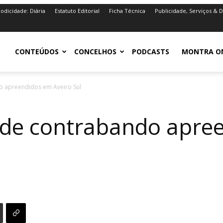
iodicidade: Diária
Estatuto Editorial
Ficha Técnica
Publicidade, Serviços & 
iro.pt
CONTEÚDOS
CONCELHOS
PODCASTS
MONTRA O
do apreendidos em Aveiro Sul
s de contrabando apre