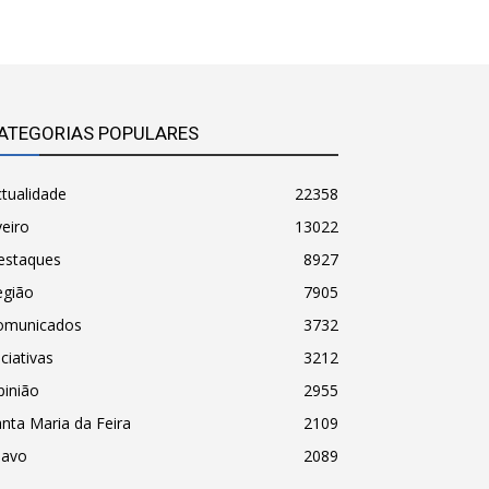
ATEGORIAS POPULARES
tualidade
22358
eiro
13022
estaques
8927
egião
7905
omunicados
3732
iciativas
3212
pinião
2955
nta Maria da Feira
2109
havo
2089