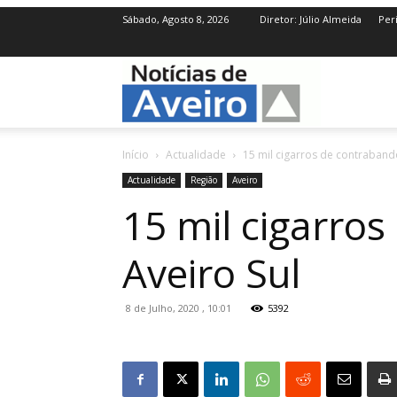
Sábado, Agosto 8, 2026
Diretor: Júlio Almeida
Per
NotíciasdeAve
Início
Actualidade
15 mil cigarros de contraban
Actualidade
Região
Aveiro
15 mil cigarro
Aveiro Sul
8 de Julho, 2020 , 10:01
5392