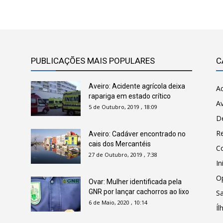
PUBLICAÇÕES MAIS POPULARES
C
Aveiro: Acidente agrícola deixa
Ac
rapariga em estado crítico
Av
5 de Outubro, 2019 , 18:09
D
R
Aveiro: Cadáver encontrado no
cais dos Mercantéis
C
27 de Outubro, 2019 , 7:38
In
O
Ovar: Mulher identificada pela
GNR por lançar cachorros ao lixo
Sa
6 de Maio, 2020 , 10:14
Íl